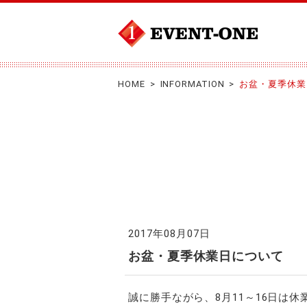
大阪関西でイベントの企画
HOME
>
INFORMATION
>
お盆・夏季休業
制作運営をするなら「株式
会社イベントワン」にお任
せ!
2017年08月07日
お盆・夏季休業日について
誠に勝手ながら、8月11～16日は